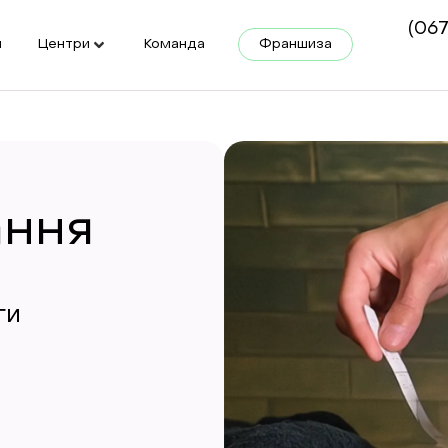
(067
и
Центри
Команда
Франшиза
ання
ги