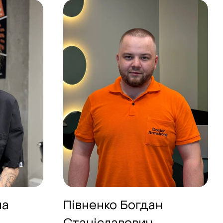
на
Півненко Богдан