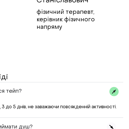
Станіславович
фізичний терапевт,
керівник фізичного
напряму
іді
ся тейп?
 3 до 5 днів, не заважаючи повсякденній активності.
иймати душ?