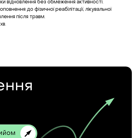
ки відновлення без обмеження активності.
овнення до фізичної реабілітації, лікувальної
влення після травм.
хв.
ення
рийом