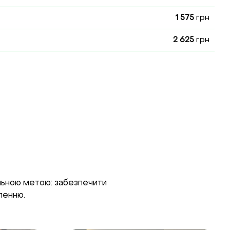
1 575
грн
2 625
грн
ільною метою: забезпечити
ленню.