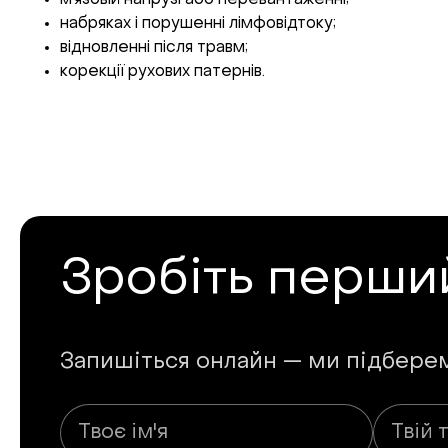
м’язовій напрузі або перевантаженні;
набряках і порушенні лімфовідтоку;
відновленні після травм;
корекції рухових патернів.
Зробіть перши
Запишіться онлайн — ми підберемо