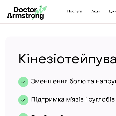
Послуги
Акції
Цін
Кінезіотейпув
Зменшення болю та напру
Підтримка м’язів і суглобів