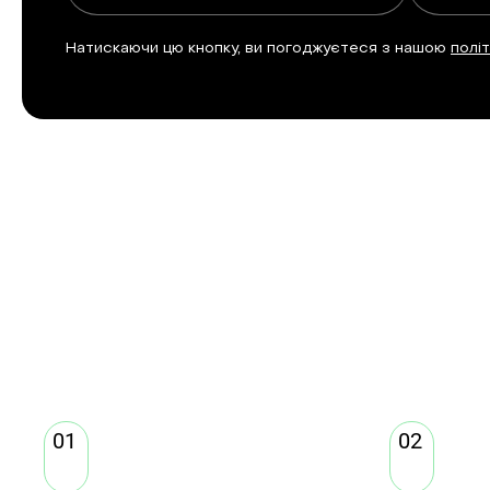
Натискаючи цю кнопку, ви погоджуєтеся з нашою
полі
01
02