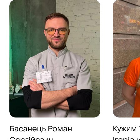
Басанець Роман
Кужим 