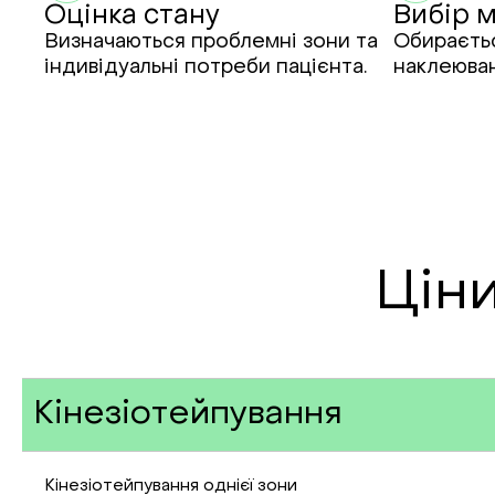
Оцінка стану
Вибір 
Визначаються проблемні зони та
Обираєтьс
індивідуальні потреби пацієнта.
наклеюван
Ціни
Кінезіотейпування
Кінезіотейпування однієї зони