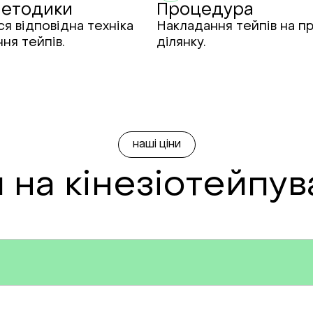
методики
Процедура
я відповідна техніка
Накладання тейпів на п
ня тейпів.
ділянку.
наші ціни
 на кінезіотейпу