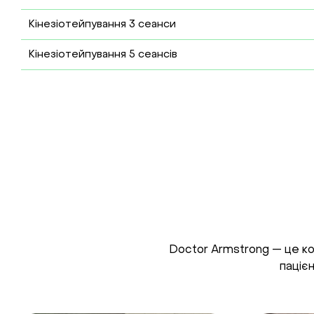
Кінезіотейпування 3 сеанси
Кінезіотейпування 5 сеансів
Doctor Armstrong — це ко
паціє