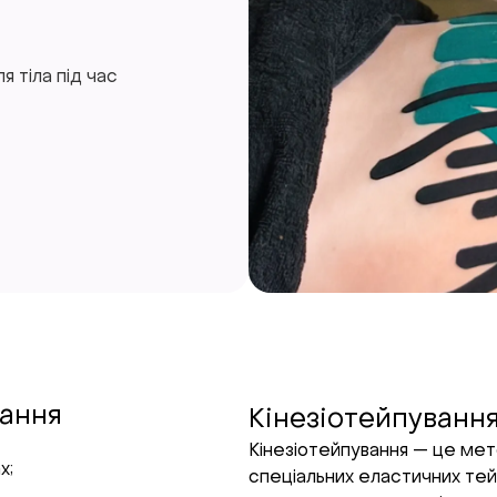
 тіла під час
вання
Кінезіотейпуванн
Кінезіотейпування — це мето
х;
спеціальних еластичних тей