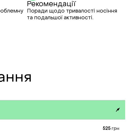
Рекомендації
роблемну
Поради щодо тривалості носіння
та подальшої активності.
вання
525
грн