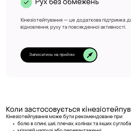
Рух без обмежень
Кінезіотейпування — це додаткова підтримка для
відновлення, руху та повсякденної активності.
Записатись на прийом
Коли застосовується кінезіотейпу
Кінезіотейпування може бути рекомендоване при:
болю в спині, шиї, плечах, колінах та інших суглоба