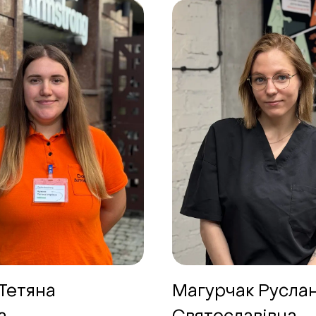
Тетяна
Магурчак Русла