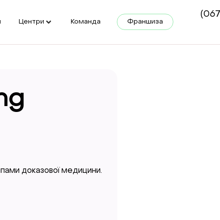
(067
и
Центри
Команда
Франшиза
ng
ипами доказової медицини.